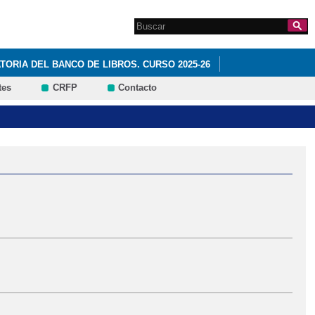
Search this site
Formulario de
búsqueda
ORIA DEL BANCO DE LIBROS. CURSO 2025-26
tes
CRFP
Contacto