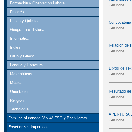
Formación y Orientación Laboral
-
Anuncios
Francés
Física y Química
Convocatoria 
-
Anuncios
Geografía e Historia
Informática
Relación de l
Inglés
-
Anuncios
Latín y Griego
Lengua y Literatura
Libros de Tex
-
Matemáticas
Anuncios
Música
Resultado de 
Orientación
-
Anuncios
Religión
Tecnología
APERTURA D
Familias alumnado 3º y 4º ESO y Bachillerato
-
Anuncios
Enseñanzas Impartidas