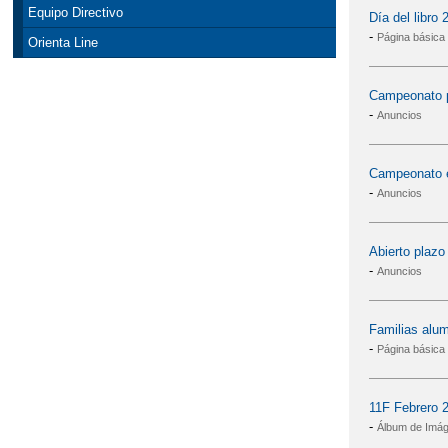
Equipo Directivo
Día del libro 
-
Página básica
Orienta Line
Campeonato p
-
Anuncios
Campeonato es
-
Anuncios
Abierto plazo
-
Anuncios
Familias alum
-
Página básica
11F Febrero 
-
Álbum de Imá