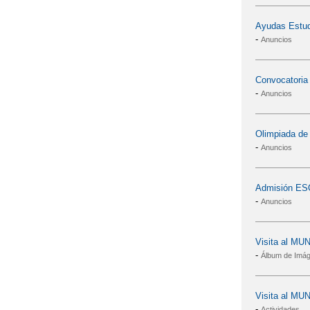
Ayudas Estudi
-
Anuncios
Convocatoria 
-
Anuncios
Olimpiada de
-
Anuncios
Admisión ESO 
-
Anuncios
Visita al MU
-
Álbum de Imá
Visita al MU
-
Actividades