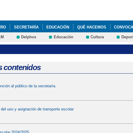
Pasar al
contenido
principal
TRO
SECRETARÍA
EDUCACIÓN
QUÉ HACEMOS
CONVOCAT
LM
Delphos
Educación
Cultura
Depor
TO PARA EL CURSO 2024-25
s contenidos
nción al público de la secretaría.
 del uso y asignación de transporte escolar
escolar 2024/2025