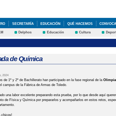
Pasar al
contenido
principal
TRO
SECRETARÍA
EDUCACIÓN
QUÉ HACEMOS
CONVOCAT
LM
Delphos
Educación
Cultura
Depor
TO PARA EL CURSO 2024-25
ada de Química
o, 2024
s de 1º y 2º de Bachillerato han participado en la fase regional de la
Olimpia
el campus de la Fábrica de Armas de Toledo.
ado una labor excelente preparando esta prueba, por lo que desde aquí queremo
to de Física y Química por prepararlos y acompañarlos en estos retos, espe
artamento.
 chicos!