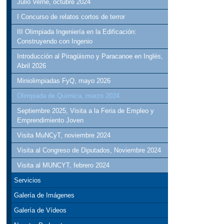
Julio Verne, octubre 2024
I Concurso de relatos cortos de terror
III Olimpiada Ingeniería en la Edificación:
Construyendo con Ingenio
Introducción al Piragüismo y Paracanoe en Inglés,
Abril 2026
Miniolimpiadas FyQ, mayo 2026
Olimpiada de Química, marzo 2024
Septiembre 2025, Visita a la Feria de Empleo y
Emprendimiento Joven
Visita MuNCyT, noviembre 2024
Visita al Congreso de Diputados, Noviembre 2024
Visita al MUNCYT, febrero 2024
Servicios
Galería de Imágenes
Galería de Vídeos