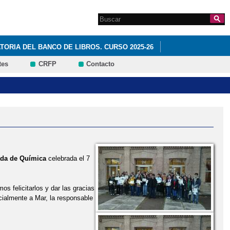
Search this site
Formulario de
búsqueda
ORIA DEL BANCO DE LIBROS. CURSO 2025-26
tes
CRFP
Contacto
da de Química
celebrada el 7
s felicitarlos y dar las gracias
cialmente a Mar, la responsable