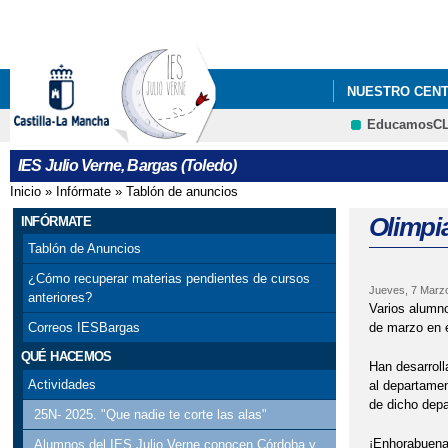
NUESTRO CEN
EducamosC
LIBROS DE TEX
IES Julio Verne, Bargas (Toledo)
Inicio
»
Infórmate
»
Tablón de anuncios
Se encuentra usted aquí
Olimpi
INFÓRMATE
Tablón de Anuncios
¿Cómo recuperar materias pendientes de cursos
Jueves, 7 Marz
anteriores?
Varios alumno
de marzo en 
Correos IESBargas
QUÉ HACEMOS
Han desarroll
Actividades
al departamen
de dicho dep
25N- 2025. "Que nadie te corte las alas"
¡Enhorabuena
Alumnos del IES Julio Verne conocen Córdoba y