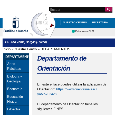
Pasar al
contenido
Search this site
Formulario de
principal
búsqueda
NUESTRO CENTRO
SECRETARÍA
EDUCACIÓN
QUÉ HACEMOS
EducamosCLM
Delphos
CONVOCATORIA DEL BANCO DE LIBROS.
IES Julio Verne, Bargas (Toledo)
Educación
Cultura
CURSO 2025-26
Inicio
»
Nuestro Centro
»
DEPARTAMENTOS
Se encuentra usted aquí
Deportes
CRFP
Departamento de
DEPARTAMENTOS
LIBROS DE TEXTO PARA EL CURSO
Contacto
Artes
2024-25
Orientación
Plásticas
Biología y
Geología
En este enlace puedes utilizar la aplicación de
Economía
Orientación:
https://www.orientaline.es/?
yafxb=62428
Educación
Física
El departamento de Orientación tiene los
siguientes FINES:
Filosofía