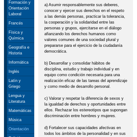
Formación y
a) Asumir responsablemente sus deberes,
Orientación
conocer y ejercer sus derechos en el respeto
Laboral
a las demás personas, practicar la tolerancia,
la cooperación y la solidaridad entre las
Francés
personas y grupos, ejercitarse en el diálogo
Física y
afianzando los derechos humanos como
Química
valores comunes de una sociedad plural y
prepararse para el ejercicio de la ciudadanía
Geografía e
democrática.
Historia
Informática
b) Desarrollar y consolidar hábitos de
disciplina, estudio y trabajo individual y en
Inglés
equipo como condición necesaria para una
realización eficaz de las tareas del aprendizaje
Latín y
y como medio de desarrollo personal.
Griego
Lengua y
c) Valorar y respetar la diferencia de sexos y
Literatura
la igualdad de derechos y oportunidades entre
ellos. Rechazar los estereotipos que supongan
Matemáticas
discriminación entre hombres y mujeres.
Música
d) Fortalecer sus capacidades afectivas en
Orientación
todos los ámbitos de la personalidad y en sus