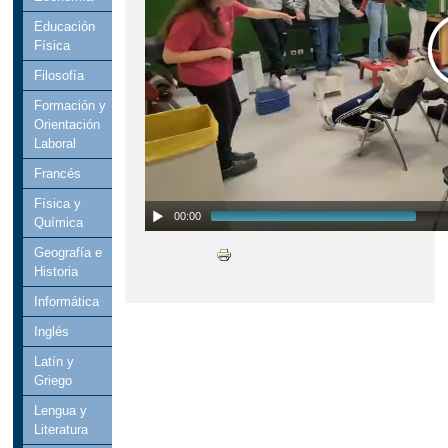
Educación
Física
Filosofía
Formación y
Orientación
Laboral
Francés
Física y
00:00
Química
Geografía e
Historia
Informática
Inglés
Latín y
Griego
Lengua y
Literatura