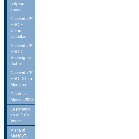
only we
know
Concierto 2º
ESO F
Como
Estrellas
Concierto 3º
ESO C
Running up
that hill
Concierto 3º
ESO DG La
Morocha
Día de la
Música 2023
La petanca
en el Julio
Verne
Visita al
MuNCyT,