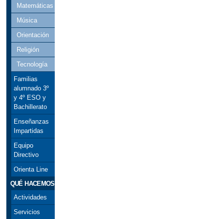
Matemáticas
Música
Orientación
Religión
Tecnología
Familias
alumnado 3º
y 4º ESO y
Bachillerato
Enseñanzas
Impartidas
Equipo
Directivo
Orienta Line
QUÉ HACEMOS
Actividades
Servicios