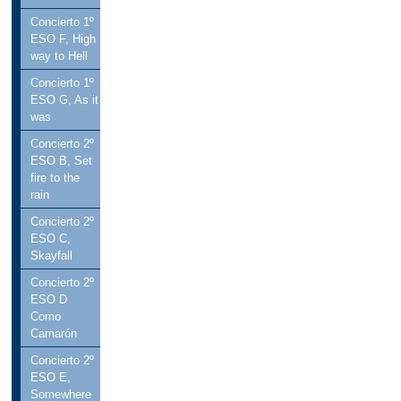
Concierto 1º
ESO F, High
way to Hell
Concierto 1º
ESO G, As it
was
Concierto 2º
ESO B, Set
fire to the
rain
Concierto 2º
ESO C,
Skayfall
Concierto 2º
ESO D
Como
Camarón
Concierto 2º
ESO E,
Somewhere