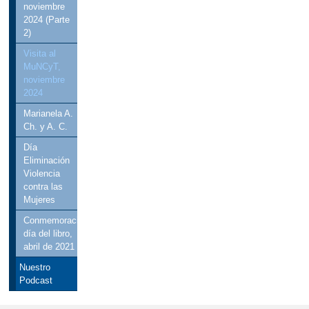
noviembre
2024 (Parte
2)
Visita al
MuNCyT,
noviembre
2024
Marianela A.
Ch. y A. C.
Día
Eliminación
Violencia
contra las
Mujeres
Conmemoración
día del libro,
abril de 2021
Nuestro
Podcast