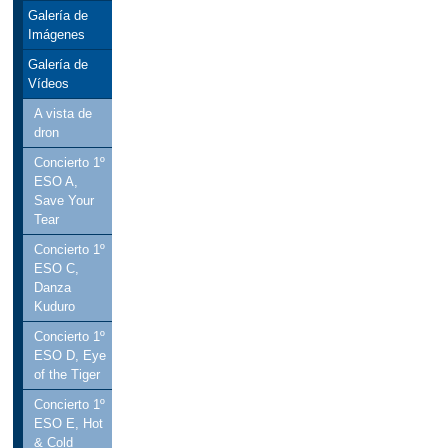
Galería de
Imágenes
Galería de
Vídeos
A vista de
dron
Concierto 1º
ESO A,
Save Your
Tear
Concierto 1º
ESO C,
Danza
Kuduro
Concierto 1º
ESO D, Eye
of the Tiger
Concierto 1º
ESO E, Hot
& Cold