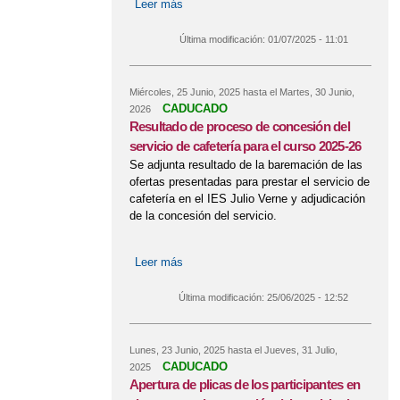
Leer más
sobre Libros de texto para el curso
2025-26
Última modificación:
01/07/2025 - 11:01
Miércoles, 25 Junio, 2025
hasta el
Martes, 30 Junio,
CADUCADO
2026
Resultado de proceso de concesión del
servicio de cafetería para el curso 2025-26
Se adjunta resultado de la baremación de las
ofertas presentadas para prestar el servicio de
cafetería en el IES Julio Verne y adjudicación
de la concesión del servicio.
Leer más
sobre Resultado de proceso de
concesión del servicio de cafetería
para el curso 2025-26
Última modificación:
25/06/2025 - 12:52
Lunes, 23 Junio, 2025
hasta el
Jueves, 31 Julio,
CADUCADO
2025
Apertura de plicas de los participantes en