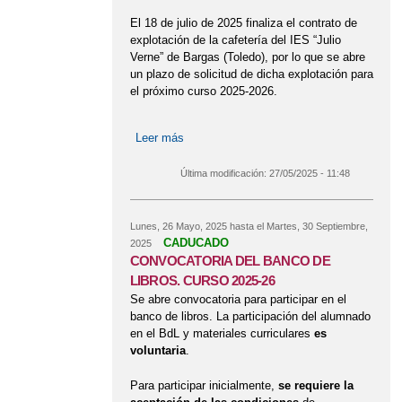
El 18 de julio de 2025 finaliza el contrato de
explotación de la cafetería del IES “Julio
Verne” de Bargas (Toledo), por lo que se abre
un plazo de solicitud de dicha explotación para
el próximo curso 2025-2026.
Leer más
sobre PROCEDIMIENTO DE
CONTRATACIÓN DEL SERVICIO DE
CAFETERÍA PARA EL CURSO 2025-
Última modificación:
27/05/2025 - 11:48
26
Lunes, 26 Mayo, 2025
hasta el
Martes, 30 Septiembre,
CADUCADO
2025
CONVOCATORIA DEL BANCO DE
LIBROS. CURSO 2025-26
Se abre convocatoria para participar en el
banco de libros. La participación del alumnado
en el BdL y materiales curriculares
es
voluntaria
.
Para participar inicialmente,
se requiere la