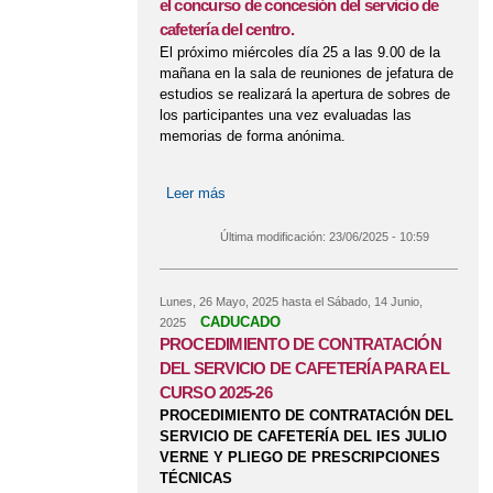
el concurso de concesión del servicio de
cafetería del centro.
El próximo miércoles día 25 a las 9.00 de la
mañana en la sala de reuniones de jefatura de
estudios se realizará la apertura de sobres de
los participantes una vez evaluadas las
memorias de forma anónima.
Leer más
sobre Apertura de plicas de los
participantes en el concurso de
concesión del servicio de cafetería del
Última modificación:
23/06/2025 - 10:59
centro.
Lunes, 26 Mayo, 2025
hasta el
Sábado, 14 Junio,
CADUCADO
2025
PROCEDIMIENTO DE CONTRATACIÓN
DEL SERVICIO DE CAFETERÍA PARA EL
CURSO 2025-26
PROCEDIMIENTO DE CONTRATACIÓN DEL
SERVICIO DE CAFETERÍA DEL IES JULIO
VERNE Y PLIEGO DE PRESCRIPCIONES
TÉCNICAS