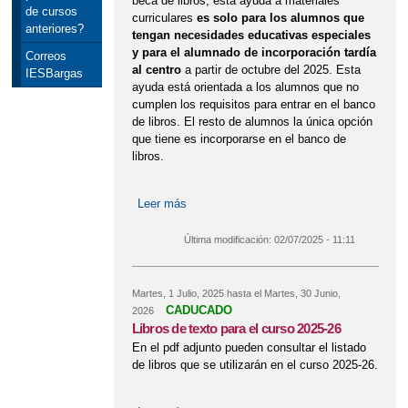
beca de libros, esta ayuda a materiales
de cursos
curriculares
es solo para los alumnos que
anteriores?
tengan necesidades educativas especiales
y para el alumnado de incorporación tardía
Correos
al centro
a partir de octubre del 2025. Esta
IESBargas
ayuda está orientada a los alumnos que no
cumplen los requisitos para entrar en el banco
de libros. El resto de alumnos la única opción
que tiene es incorporarse en el banco de
libros.
Leer más
sobre Ayudas consistentes en el uso
de libros de texto
Última modificación:
02/07/2025 - 11:11
Martes, 1 Julio, 2025
hasta el
Martes, 30 Junio,
CADUCADO
2026
Libros de texto para el curso 2025-26
En el pdf adjunto pueden consultar el listado
de libros que se utilizarán en el curso 2025-26.