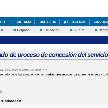
Pasar al
contenido
principal
TRO
SECRETARÍA
EDUCACIÓN
QUÉ HACEMOS
CONVOCAT
LM
Delphos
Educación
Cultura
Depor
TO PARA EL CURSO 2024-25
do de proceso de concesión del servicio 
nio, 2025
hasta el
Martes, 30 Junio, 2026
sultado de la baremación de las ofertas presentadas para prestar el servicio d
relacionados: