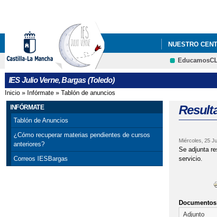
NUESTRO CEN
EducamosC
LIBROS DE TEX
IES Julio Verne, Bargas (Toledo)
Inicio
»
Infórmate
»
Tablón de anuncios
Se encuentra usted aquí
Resulta
INFÓRMATE
Tablón de Anuncios
¿Cómo recuperar materias pendientes de cursos
Miércoles, 25 Ju
anteriores?
Se adjunta re
servicio.
Correos IESBargas
Documentos 
Adjunto