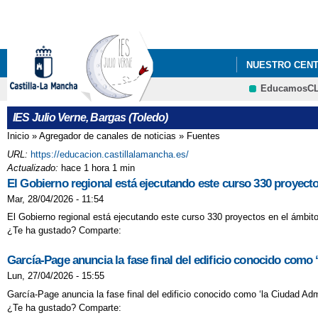
NUESTRO CEN
EducamosC
LIBROS DE TEX
IES Julio Verne, Bargas (Toledo)
Inicio
»
Agregador de canales de noticias
»
Fuentes
Se encuentra usted aquí
URL:
https://educacion.castillalamancha.es/
Actualizado:
hace 1 hora 1 min
El Gobierno regional está ejecutando este curso 330 proyect
Mar, 28/04/2026 - 11:54
El Gobierno regional está ejecutando este curso 330 proyectos en el ámbit
¿Te ha gustado? Comparte:
García-Page anuncia la fase final del edificio conocido como 
Lun, 27/04/2026 - 15:55
García-Page anuncia la fase final del edificio conocido como ‘la Ciudad Adm
¿Te ha gustado? Comparte: