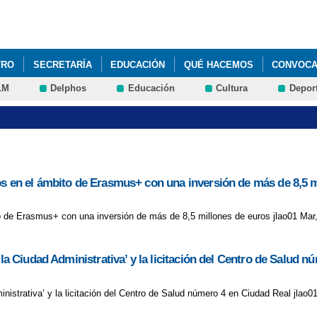
Pasar al
contenido
principal
TRO
SECRETARÍA
EDUCACIÓN
QUÉ HACEMOS
CONVOCAT
LM
Delphos
Educación
Cultura
Depor
TO PARA EL CURSO 2024-25
os en el ámbito de Erasmus+ con una inversión de más de 8,5 m
o de Erasmus+ con una inversión de más de 8,5 millones de euros jlao01 Mar,
‘la Ciudad Administrativa’ y la licitación del Centro de Salud 
inistrativa’ y la licitación del Centro de Salud número 4 en Ciudad Real jlao0