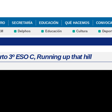
Pasar al
contenido
principal
TRO
SECRETARÍA
EDUCACIÓN
QUÉ HACEMOS
CONVOCAT
LM
Delphos
Educación
Cultura
Depor
TO PARA EL CURSO 2024-25
to 3º ESO C, Running up that hill