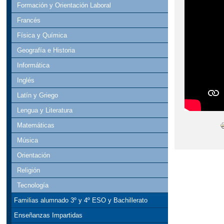
Formación y Orientación Laboral
Francés
Física y Química
Geografía e Historia
Informática
Inglés
Latín y Griego
Lengua y Literatura
Matemáticas
Música
Orientación
Religión
Tecnología
Familias alumnado 3º y 4º ESO y Bachillerato
Enseñanzas Impartidas