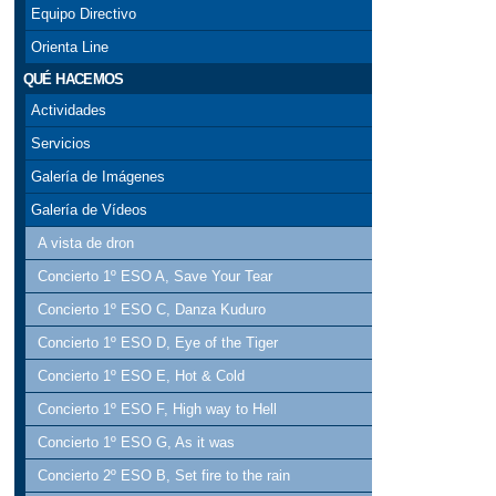
Equipo Directivo
Orienta Line
QUÉ HACEMOS
Actividades
Servicios
Galería de Imágenes
Galería de Vídeos
A vista de dron
Concierto 1º ESO A, Save Your Tear
Concierto 1º ESO C, Danza Kuduro
Concierto 1º ESO D, Eye of the Tiger
Concierto 1º ESO E, Hot & Cold
Concierto 1º ESO F, High way to Hell
Concierto 1º ESO G, As it was
Concierto 2º ESO B, Set fire to the rain