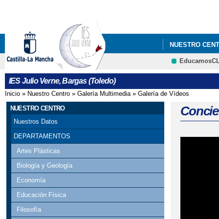
NUESTRO CEN
EducamosC
LIBROS DE TEX
IES Julio Verne, Bargas (Toledo)
Inicio
»
Nuestro Centro
»
Galería Multimedia
»
Galería de Vídeos
Se encuentra usted aquí
Concier
NUESTRO CENTRO
Nuestros Datos
DEPARTAMENTOS
Artes Plásticas
Biología y Geología
Economía
Educación Física
Filosofía