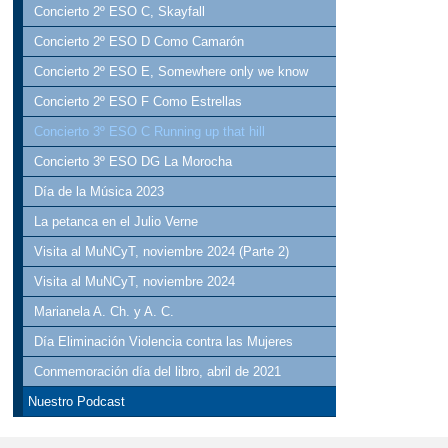
Concierto 2º ESO C, Skayfall
Concierto 2º ESO D Como Camarón
Concierto 2º ESO E, Somewhere only we know
Concierto 2º ESO F Como Estrellas
Concierto 3º ESO C Running up that hill
Concierto 3º ESO DG La Morocha
Día de la Música 2023
La petanca en el Julio Verne
Visita al MuNCyT, noviembre 2024 (Parte 2)
Visita al MuNCyT, noviembre 2024
Marianela A. Ch. y A. C.
Día Eliminación Violencia contra las Mujeres
Conmemoración día del libro, abril de 2021
Nuestro Podcast