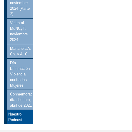
noviembre
2024 (Parte
2)
Visita al
MuNCyT,
noviembre
2024
Marianela A.
Ch. y A. C.
Día
Eliminación
Violencia
contra las
Mujeres
Conmemoración
día del libro,
abril de 2021
Nuestro
Podcast