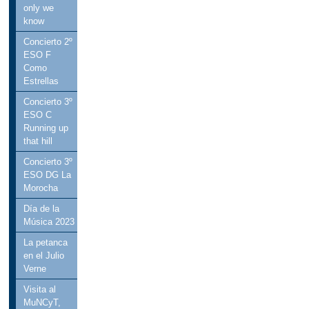
only we
know
Concierto 2º
ESO F
Como
Estrellas
Concierto 3º
ESO C
Running up
that hill
Concierto 3º
ESO DG La
Morocha
Día de la
Música 2023
La petanca
en el Julio
Verne
Visita al
MuNCyT,