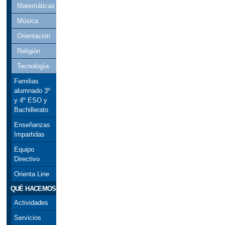
Matemáticas
Música
Orientación
Religión
Tecnología
Familias
alumnado 3º
y 4º ESO y
Bachillerato
Enseñanzas
Impartidas
Equipo
Directivo
Orienta Line
QUÉ HACEMOS
Actividades
Servicios