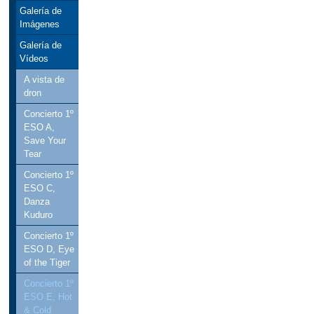
Galería de
Imágenes
Galería de
Vídeos
A vista de
dron
Concierto 1º
ESO A,
Save Your
Tear
Concierto 1º
ESO C,
Danza
Kuduro
Concierto 1º
ESO D, Eye
of the Tiger
Concierto 1º
ESO E, Hot
& Cold