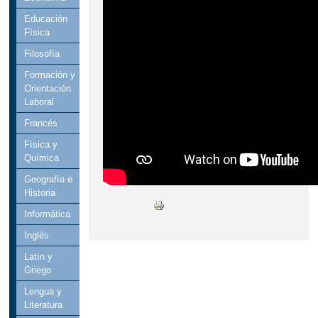
Educación
Física
Filosofía
Formación y
Orientación
Laboral
Francés
Física y
Química
Geografía e
Historia
Informática
Inglés
Latín y
Griego
Lengua y
Literatura