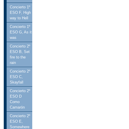
Concierto 1º
ESO F, High
way to Hell
Concierto 1º
ESO G, As it
was
Concierto 2º
ESO B, Set
fire to the
rain
Concierto 2º
ESO C,
Skayfall
Concierto 2º
ESO D
Como
Camarón
Concierto 2º
ESO E,
Somewhere