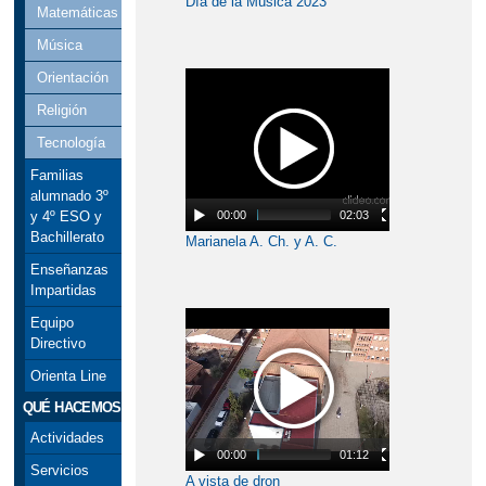
Día de la Música 2023
Matemáticas
Música
Orientación
Religión
Tecnología
Familias
alumnado 3º
00:00
02:03
y 4º ESO y
Bachillerato
Marianela A. Ch. y A. C.
Enseñanzas
Impartidas
Equipo
Directivo
Orienta Line
QUÉ HACEMOS
Actividades
00:00
01:12
Servicios
A vista de dron