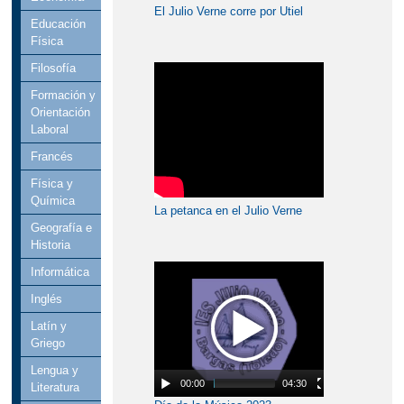
El Julio Verne corre por Utiel
Educación
Física
Filosofía
Formación y
Orientación
Laboral
Francés
Física y
Química
La petanca en el Julio Verne
Geografía e
Historia
Informática
Inglés
Latín y
Griego
Lengua y
00:00
04:30
Literatura