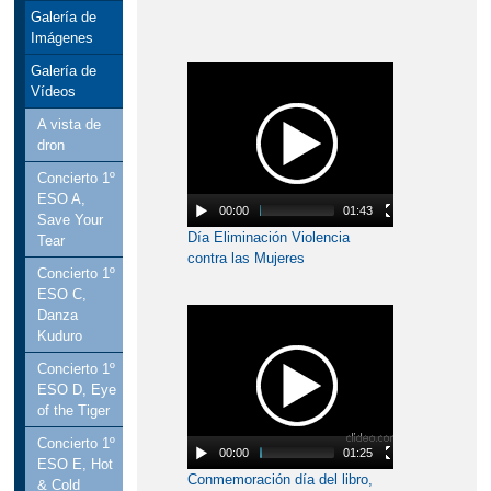
Galería de
Imágenes
Galería de
Vídeos
A vista de
dron
Concierto 1º
ESO A,
00:00
01:43
Save Your
Día Eliminación Violencia
Tear
contra las Mujeres
Concierto 1º
ESO C,
Danza
Kuduro
Concierto 1º
ESO D, Eye
of the Tiger
Concierto 1º
00:00
01:25
ESO E, Hot
Conmemoración día del libro,
& Cold