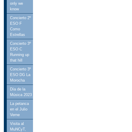
only we
know
Concierto 2º
ESO F
Como
Estrellas
Concierto 3º
ESO C
Running up
that hill
Concierto 3º
ESO DG La
Morocha
Día de la
Música 2023
La petanca
en el Julio
Verne
Visita al
MuNCyT,