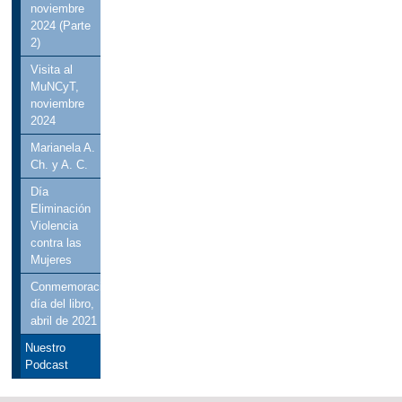
noviembre
2024 (Parte
2)
Visita al
MuNCyT,
noviembre
2024
Marianela A.
Ch. y A. C.
Día
Eliminación
Violencia
contra las
Mujeres
Conmemoración
día del libro,
abril de 2021
Nuestro
Podcast