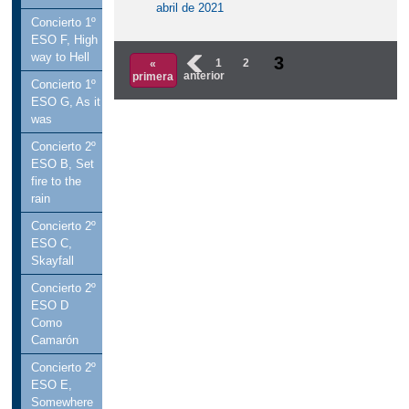
abril de 2021
Concierto 1º
ESO F, High
way to Hell
3
‹
1
2
«
anterior
primera
Concierto 1º
ESO G, As it
was
Concierto 2º
ESO B, Set
fire to the
rain
Concierto 2º
ESO C,
Skayfall
Concierto 2º
ESO D
Como
Camarón
Concierto 2º
ESO E,
Somewhere