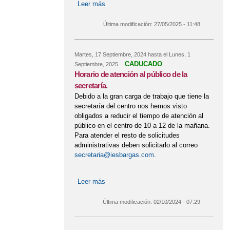
Leer más
sobre PROCEDIMIENTO DE
CONTRATACIÓN DEL SERVICIO DE
CAFETERÍA PARA EL CURSO 2025-
Última modificación:
27/05/2025 - 11:48
26
Martes, 17 Septiembre, 2024
hasta el
Lunes, 1
CADUCADO
Septiembre, 2025
Horario de atención al público de la
secretaría.
Debido a la gran carga de trabajo que tiene la
secretaría del centro nos hemos visto
obligados a reducir el tiempo de atención al
público en el centro de 10 a 12 de la mañana.
Para atender el resto de solicitudes
administrativas deben solicitarlo al correo
secretaria@iesbargas.com
.
Leer más
sobre Horario de atención al público de
la secretaría.
Última modificación:
02/10/2024 - 07:29