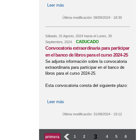
Leer más
sobre Instrucciones del uso y
asignación de transporte escolar
Última modificación:
08/09/2024 - 18:30
Sábado, 31 Agosto, 2024
hasta el
Lunes, 30
CADUCADO
Septiembre, 2024
Convocatoria extraordinaria para participar
en el banco de libros para el curso 2024-25
Se adjunta información sobre la convocatoria
extraordinaria para participar en el banco de
libros para el curso 2024-25.
Esta convocatoria consta del siguiente plazo:
Leer más
sobre Convocatoria extraordinaria para
participar en el banco de libros para el
curso 2024-25
Última modificación:
31/08/2024 - 19:12
Páginas
3
‹
1
2
4
5
6
primera