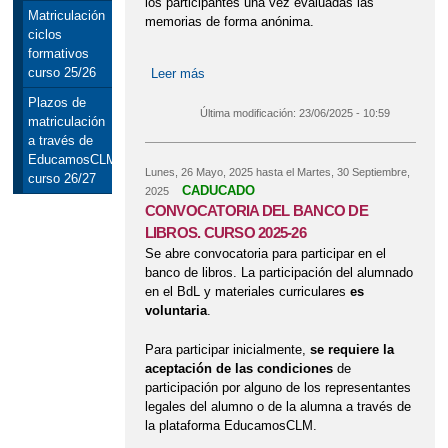
los participantes una vez evaluadas las
Matriculación
memorias de forma anónima.
ciclos
formativos
curso 25/26
Leer más
sobre Apertura de plicas de los
participantes en el concurso de
Plazos de
concesión del servicio de cafetería del
Última modificación:
23/06/2025 - 10:59
matriculación
centro.
a través de
EducamosCLM
Lunes, 26 Mayo, 2025
hasta el
Martes, 30 Septiembre,
curso 26/27
CADUCADO
2025
CONVOCATORIA DEL BANCO DE
LIBROS. CURSO 2025-26
Se abre convocatoria para participar en el
banco de libros. La participación del alumnado
en el BdL y materiales curriculares
es
voluntaria
.
Para participar inicialmente,
se requiere la
aceptación de las condiciones
de
participación por alguno de los representantes
legales del alumno o de la alumna a través de
la plataforma EducamosCLM.