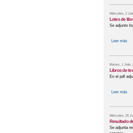
Miércoles, 2 Jul
Lotes de lib
Se adjunto li
Leer más
sob
Martes, 1 Julio,
Libros de te
En el pdf adju
Leer más
sob
Miércoles, 25 Ju
Resultado de
Se adjunta re