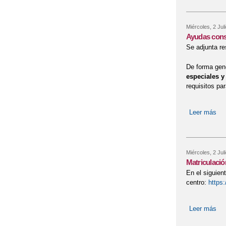
Miércoles, 2 Jul
Ayudas consi
Se adjunta re
De forma gene
especiales y
requisitos pa
Leer más
sob
Miércoles, 2 Jul
Matriculació
En el siguien
centro:
https
Leer más
sob