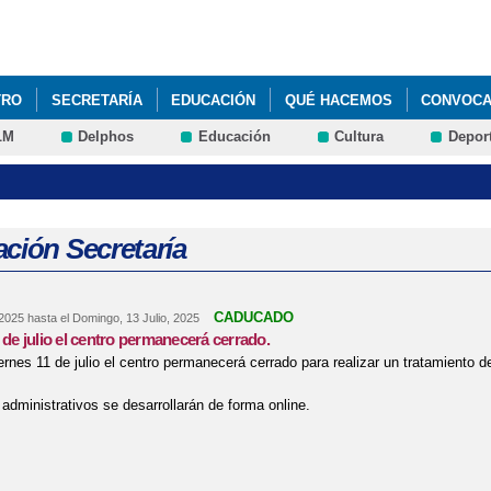
Pasar al
contenido
principal
TRO
SECRETARÍA
EDUCACIÓN
QUÉ HACEMOS
CONVOCAT
LM
Delphos
Educación
Cultura
Depor
TO PARA EL CURSO 2024-25
ción Secretaría
CADUCADO
 2025
hasta el
Domingo, 13 Julio, 2025
1 de julio el centro permanecerá cerrado.
ernes 11 de julio el centro permanecerá cerrado para realizar un tratamiento d
 administrativos se desarrollarán de forma online.
re El viernes 11 de julio el centro permanecerá cerrado.