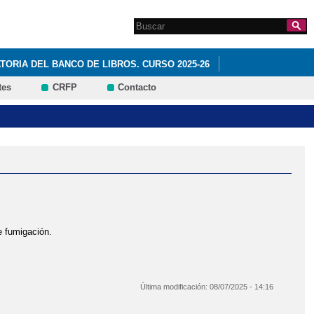
Search this site
Formulario de
búsqueda
ORIA DEL BANCO DE LIBROS. CURSO 2025-26
tes
CRFP
Contacto
e fumigación.
Última modificación:
08/07/2025 - 14:16