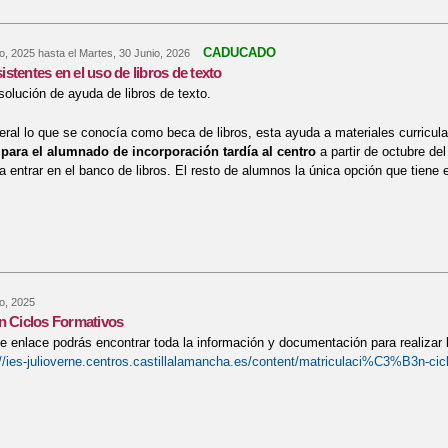
CADUCADO
io, 2025
hasta el
Martes, 30 Junio, 2026
stentes en el uso de libros de texto
solución de ayuda de libros de texto.
ral lo que se conocía como beca de libros, esta ayuda a materiales curricul
 para el alumnado de incorporación tardía al centro
a partir de octubre de
ra entrar en el banco de libros. El resto de alumnos la única opción que tiene 
re Ayudas consistentes en el uso de libros de texto
io, 2025
n Ciclos Formativos
te enlace podrás encontrar toda la información y documentación para realizar 
://ies-julioverne.centros.castillalamancha.es/content/matriculaci%C3%B3n-cic
re Matriculación Ciclos Formativos