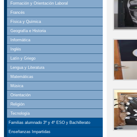
Formación y Orientación Laboral
Francés
Física y Química
Geografía e Historia
Informática
Inglés
Latín y Griego
Lengua y Literatura
Matemáticas
Música
Orientación
Religión
Tecnología
Familias alumnado 3º y 4º ESO y Bachillerato
Enseñanzas Impartidas