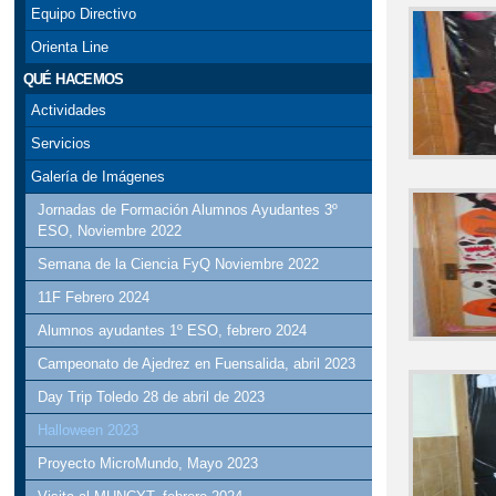
Equipo Directivo
Orienta Line
QUÉ HACEMOS
Actividades
Servicios
Galería de Imágenes
Jornadas de Formación Alumnos Ayudantes 3º
ESO, Noviembre 2022
Semana de la Ciencia FyQ Noviembre 2022
11F Febrero 2024
Alumnos ayudantes 1º ESO, febrero 2024
Campeonato de Ajedrez en Fuensalida, abril 2023
Day Trip Toledo 28 de abril de 2023
Halloween 2023
Proyecto MicroMundo, Mayo 2023