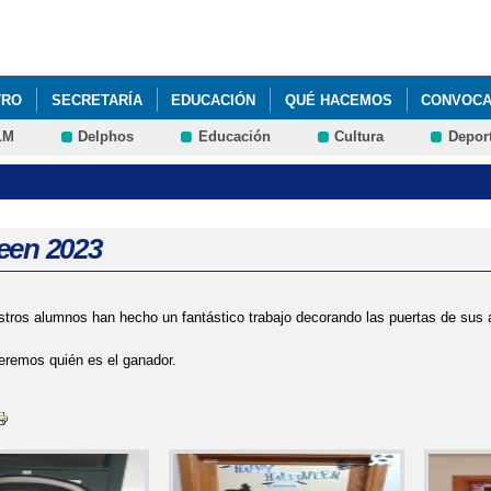
Pasar al
contenido
principal
TRO
SECRETARÍA
EDUCACIÓN
QUÉ HACEMOS
CONVOCAT
LM
Delphos
Educación
Cultura
Depor
TO PARA EL CURSO 2024-25
een 2023
tros alumnos han hecho un fantástico trabajo decorando las puertas de sus 
eremos quién es el ganador.