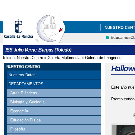
NUESTRO CEN
EducamosC
LIBROS DE TEX
IES Julio Verne, Bargas (Toledo)
Inicio
»
Nuestro Centro
»
Galería Multimedia
»
Galería de Imágenes
Se encuentra usted aquí
Hallow
NUESTRO CENTRO
Nuestros Datos
DEPARTAMENTOS
Este año nues
Artes Plásticas
Pronto conoc
Biología y Geología
Economía
Educación Física
Filosofía